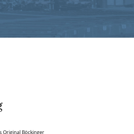
g
s Original Böckinger