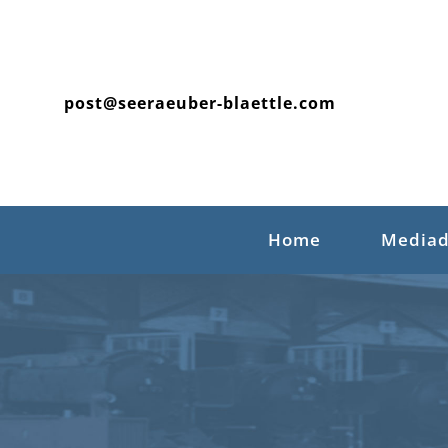
Skip
to
content
post@seeraeuber-blaettle.com
Home
Mediad