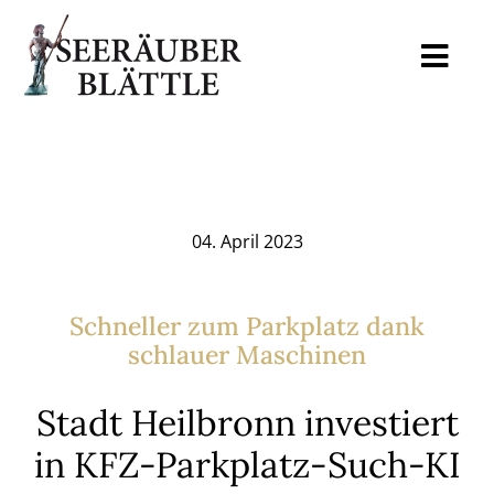
Skip
to
Togg
content
Navi
Home
Mediadaten
04. April 2023
Auslagestellen
Schneller zum Parkplatz dank
schlauer Maschinen
Archiv
Stadt Heilbronn investiert
Blog
in KFZ-Parkplatz-Such-KI