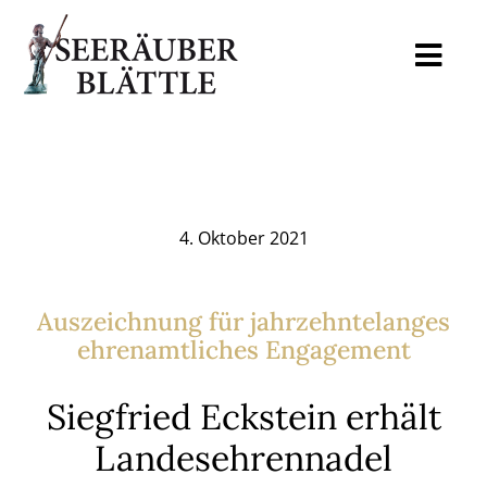
Skip
to
Togg
content
Navi
Home
Mediadaten
4. Oktober 2021
Auslagestellen
Auszeichnung für jahrzehntelanges
ehrenamtliches Engagement
Archiv
Siegfried Eckstein erhält
Blog
Landesehrennadel