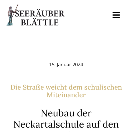
Skip
to
Togg
content
Navi
Home
Mediadaten
15. Januar 2024
Auslagestellen
Die Straße weicht dem schulischen
Miteinander
Archiv
Neubau der
Blog
Neckartalschule auf den