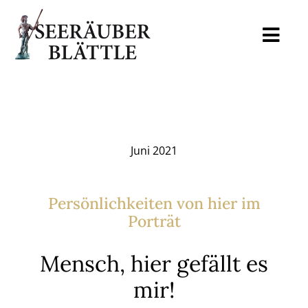
Skip
to
Togg
content
Navi
Home
Mediadaten
Juni 2021
Auslagestellen
Persönlichkeiten von hier im
Porträt
Archiv
Mensch, hier gefällt es
Blog
mir!