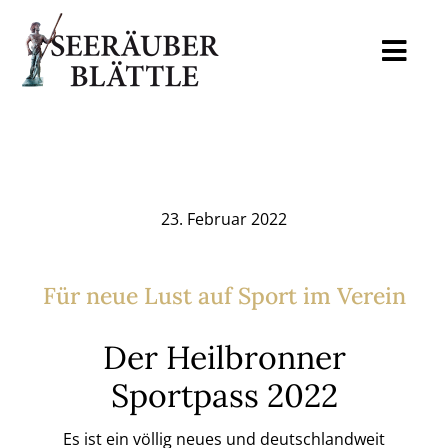
Skip
to
Togg
content
Navi
Home
Mediadaten
23. Februar 2022
Auslagestellen
Für neue Lust auf Sport im Verein
Archiv
Der Heilbronner
Sportpass 2022
Blog
Es ist ein völlig neues und deutschlandweit